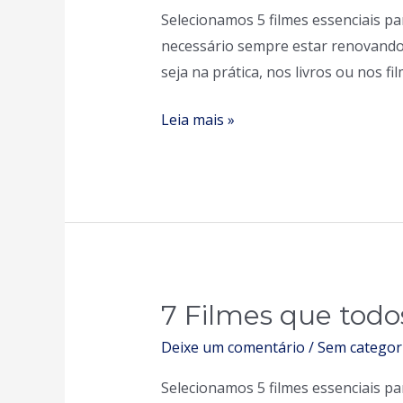
Selecionamos 5 filmes essenciais 
todos
necessário sempre estar renovando-
empreendedor
seja na prática, nos livros ou nos f
deve
assistir
Leia mais »
7 Filmes que todo
7
Filmes
Deixe um comentário
/
Sem categor
que
Selecionamos 5 filmes essenciais 
todos