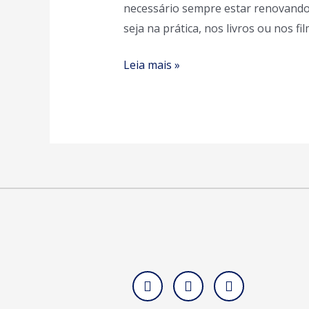
necessário sempre estar renovando-
empreendedor
seja na prática, nos livros ou nos f
deve
assistir
Leia mais »
I
F
L
n
a
i
s
c
n