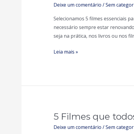
Filmes
Deixe um comentário
/
Sem categor
que
Selecionamos 5 filmes essenciais 
todos
necessário sempre estar renovando-
empreendedor
seja na prática, nos livros ou nos fi
deve
assistir
Leia mais »
5 Filmes que todo
5
Filmes
Deixe um comentário
/
Sem categor
que