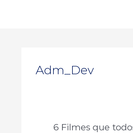
Ir
para
o
conteúdo
Adm_Dev
6 Filmes que todo
6