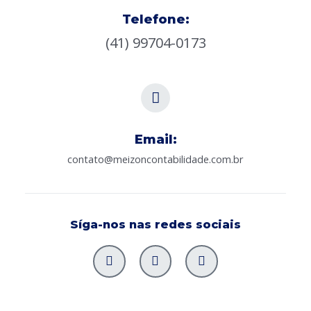
Telefone:
(41) 99704-0173
Email:
contato@meizoncontabilidade.com.br
Síga-nos nas redes sociais
I
F
L
n
a
i
s
c
n
t
e
k
a
b
e