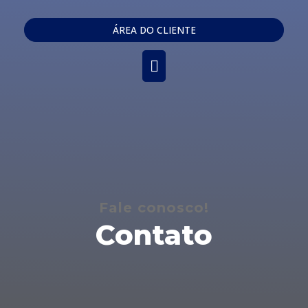
Ir
Menu
para
ÁREA DO CLIENTE
o
principal
conteúdo
Fale conosco!
Contato