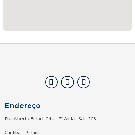
I
F
L
n
a
i
s
c
n
t
e
k
Endereço
a
b
e
g
o
d
Rua Alberto Folloni, 244 – 5º Andar, Sala 503.
r
o
i
a
k
n
Curitiba – Paraná